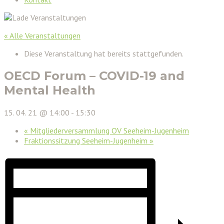
« Alle Veranstaltungen
Diese Veranstaltung hat bereits stattgefunden.
OECD Forum – COVID-19 and
Mental Health
15. 04. 21 @ 14:00
-
15:30
«
Mitgliederversammlung OV Seeheim-Jugenheim
Fraktionssitzung Seeheim-Jugenheim
»