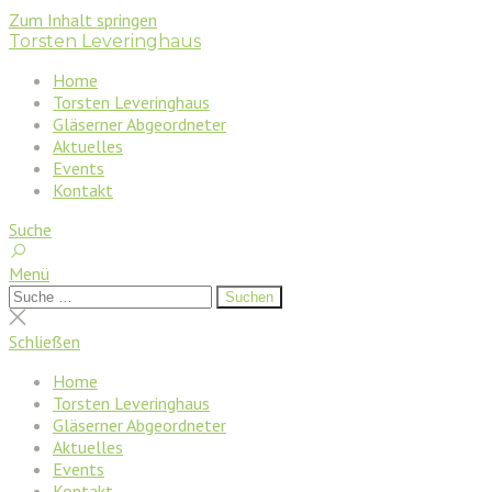
Zum Inhalt springen
Torsten Leveringhaus
Home
Torsten Leveringhaus
Gläserner Abgeordneter
Aktuelles
Events
Kontakt
Suche
Menü
Suchen
Suchen
nach:
Suche
schließen
Schließen
Home
Torsten Leveringhaus
Gläserner Abgeordneter
Aktuelles
Events
Kontakt