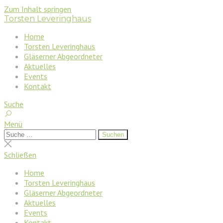
Zum Inhalt springen
Torsten Leveringhaus
Home
Torsten Leveringhaus
Gläserner Abgeordneter
Aktuelles
Events
Kontakt
Suche
Menü
Suchen
Suchen
nach:
Suche
schließen
Schließen
Home
Torsten Leveringhaus
Gläserner Abgeordneter
Aktuelles
Events
Kontakt