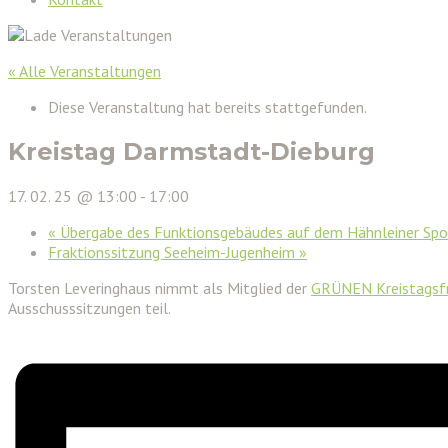
« Alle Veranstaltungen
Diese Veranstaltung hat bereits stattgefunden.
Kreistag Darmstadt-Dieburg
17. 02. 25 @ 13:00
-
17:00
«
Übergabe des Funktionsgebäudes auf dem Hähnleiner Spo
Fraktionssitzung Seeheim-Jugenheim
»
Torsten Leveringhaus nimmt als Mitglied der
GRÜNEN Kreistagsfr
Ausschusssitzungen teil.