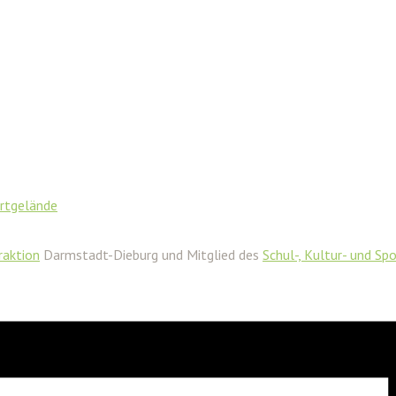
rtgelände
aktion
Darmstadt-Dieburg und Mitglied des
Schul-, Kultur- und Sp