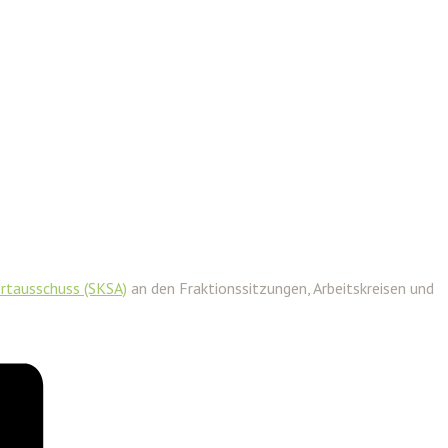
ortausschuss (SKSA)
an den Fraktionssitzungen, Arbeitskreisen und