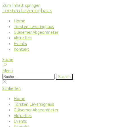
Zum Inhalt springen
Torsten Leveringhaus
Home
Torsten Leveringhaus
Gläserner Abgeordneter
Aktuelles
Events
Kontakt
Suche
Menü
Suchen
Suchen
nach:
Suche
schließen
Schließen
Home
Torsten Leveringhaus
Gläserner Abgeordneter
Aktuelles
Events
Kontakt