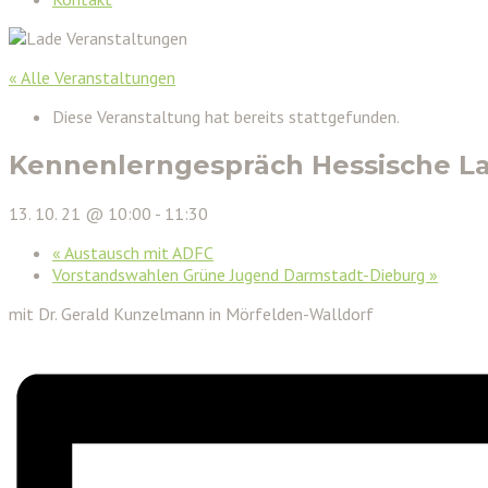
« Alle Veranstaltungen
Diese Veranstaltung hat bereits stattgefunden.
Kennenlerngespräch Hessische La
13. 10. 21 @ 10:00
-
11:30
«
Austausch mit ADFC
Vorstandswahlen Grüne Jugend Darmstadt-Dieburg
»
mit Dr. Gerald Kunzelmann in Mörfelden-Walldorf