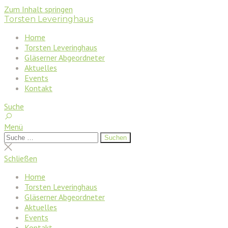
Zum Inhalt springen
Torsten Leveringhaus
Home
Torsten Leveringhaus
Gläserner Abgeordneter
Aktuelles
Events
Kontakt
Suche
Menü
Suchen
Suchen
nach:
Suche
schließen
Schließen
Home
Torsten Leveringhaus
Gläserner Abgeordneter
Aktuelles
Events
Kontakt