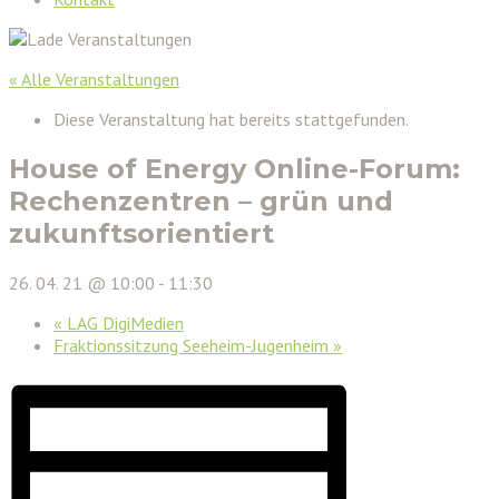
« Alle Veranstaltungen
Diese Veranstaltung hat bereits stattgefunden.
House of Energy Online-Forum:
Rechenzentren – grün und
zukunftsorientiert
26. 04. 21 @ 10:00
-
11:30
«
LAG DigiMedien
Fraktionssitzung Seeheim-Jugenheim
»