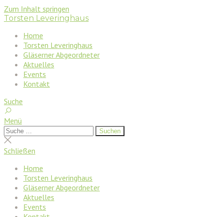
Zum Inhalt springen
Torsten Leveringhaus
Home
Torsten Leveringhaus
Gläserner Abgeordneter
Aktuelles
Events
Kontakt
Suche
Menü
Suchen
Suchen
nach:
Suche
schließen
Schließen
Home
Torsten Leveringhaus
Gläserner Abgeordneter
Aktuelles
Events
Kontakt