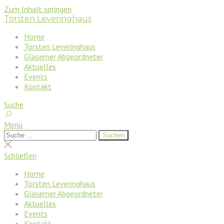
Zum Inhalt springen
Torsten Leveringhaus
Home
Torsten Leveringhaus
Gläserner Abgeordneter
Aktuelles
Events
Kontakt
Suche
Menü
Suchen
Suchen
nach:
Suche
schließen
Schließen
Home
Torsten Leveringhaus
Gläserner Abgeordneter
Aktuelles
Events
Kontakt