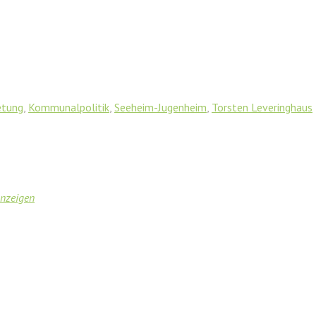
etung
,
Kommunalpolitik
,
Seeheim-Jugenheim
,
Torsten Leveringhaus
anzeigen