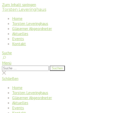
Zum Inhalt springen
Torsten Leveringhaus
Home
Torsten Leveringhaus
Gläserner Abgeordneter
Aktuelles
Events
Kontakt
Suche
Menü
Suchen
Suchen
nach:
Suche
schließen
Schließen
Home
Torsten Leveringhaus
Gläserner Abgeordneter
Aktuelles
Events
Kontakt