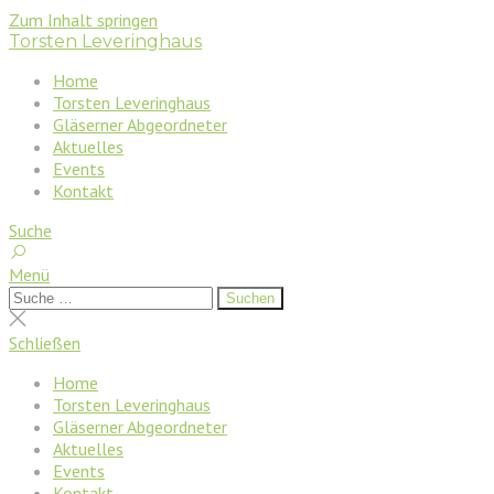
Zum Inhalt springen
Torsten Leveringhaus
Home
Torsten Leveringhaus
Gläserner Abgeordneter
Aktuelles
Events
Kontakt
Suche
Menü
Suchen
Suchen
nach:
Suche
schließen
Schließen
Home
Torsten Leveringhaus
Gläserner Abgeordneter
Aktuelles
Events
Kontakt