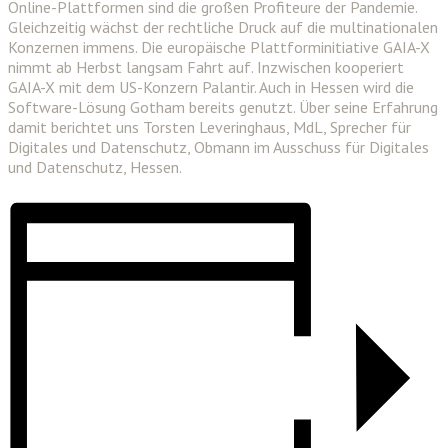
Online-Plattformen sind die großen Profiteure der Pandemie.
Gleichzeitig wächst der rechtliche Druck auf die multinationalen
Konzernen immens. Die europäische Plattforminitiative GAIA-X
nimmt ab Herbst langsam Fahrt auf. Inzwischen kooperiert
GAIA-X mit dem US-Konzern Palantir. Auch in Hessen wird die
Software-Lösung Gotham bereits genutzt. Über seine Erfahrung
damit berichtet uns Torsten Leveringhaus, MdL, Sprecher für
Digitales und Datenschutz, Obmann im Ausschuss für Digitales
und Datenschutz, Hessen.