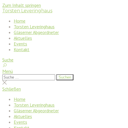
Zum Inhalt springen
Torsten Leveringhaus
Home
Torsten Leveringhaus
Gläserner Abgeordneter
Aktuelles
Events
Kontakt
Suche
Menü
Suchen
Suchen
nach:
Suche
schließen
Schließen
Home
Torsten Leveringhaus
Gläserner Abgeordneter
Aktuelles
Events
Kontakt