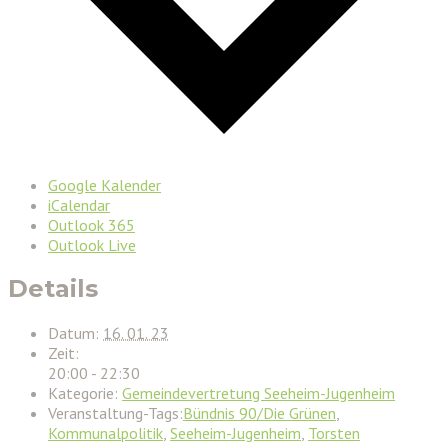
Google Kalender
iCalendar
Outlook 365
Outlook Live
Details
Datum:
16. 01. 23
Zeit:
20:00 - 22:30
Kategorie:
Gemeindevertretung Seeheim-Jugenheim
Veranstaltung-Tags:
Bündnis 90/Die Grünen
,
Kommunalpolitik
,
Seeheim-Jugenheim
,
Torsten