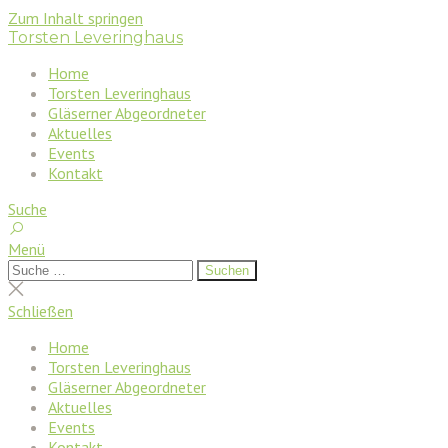
Zum Inhalt springen
Torsten Leveringhaus
Home
Torsten Leveringhaus
Gläserner Abgeordneter
Aktuelles
Events
Kontakt
Suche
Menü
Suchen
Suchen
nach:
Suche
schließen
Schließen
Home
Torsten Leveringhaus
Gläserner Abgeordneter
Aktuelles
Events
Kontakt