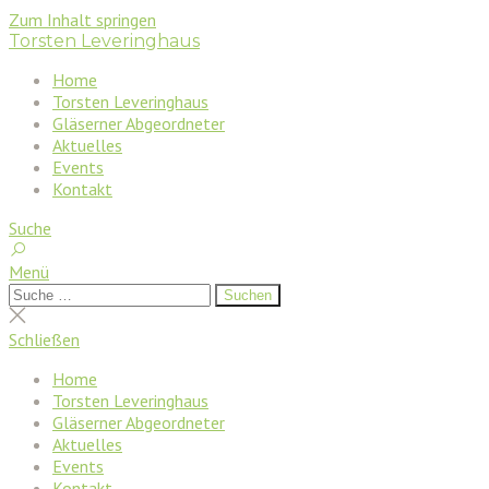
Zum Inhalt springen
Torsten Leveringhaus
Home
Torsten Leveringhaus
Gläserner Abgeordneter
Aktuelles
Events
Kontakt
Suche
Menü
Suchen
Suchen
nach:
Suche
schließen
Schließen
Home
Torsten Leveringhaus
Gläserner Abgeordneter
Aktuelles
Events
Kontakt