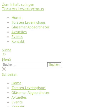
Zum Inhalt springen
Torsten Leveringhaus
Home
Torsten Leveringhaus
Gläserner Abgeordneter
Aktuelles
Events
Kontakt
Suche
Menü
Suchen
Suchen
nach:
Suche
schließen
Schließen
Home
Torsten Leveringhaus
Gläserner Abgeordneter
Aktuelles
Events
Kontakt