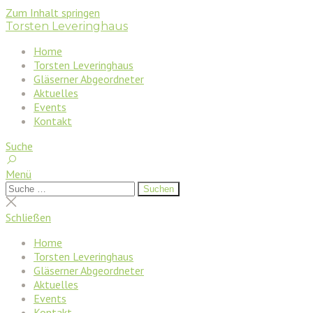
Zum Inhalt springen
Torsten Leveringhaus
Home
Torsten Leveringhaus
Gläserner Abgeordneter
Aktuelles
Events
Kontakt
Suche
Menü
Suchen
Suchen
nach:
Suche
schließen
Schließen
Home
Torsten Leveringhaus
Gläserner Abgeordneter
Aktuelles
Events
Kontakt