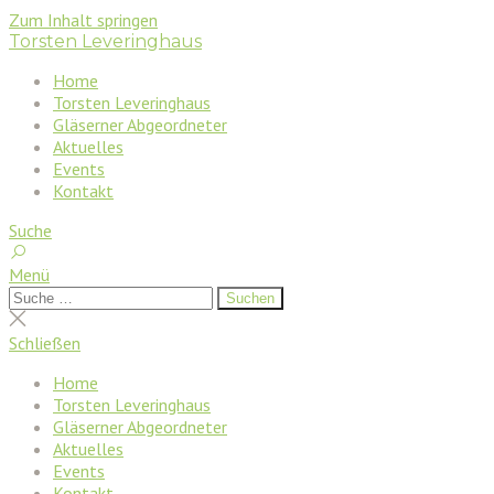
Zum Inhalt springen
Torsten Leveringhaus
Home
Torsten Leveringhaus
Gläserner Abgeordneter
Aktuelles
Events
Kontakt
Suche
Menü
Suchen
Suchen
nach:
Suche
schließen
Schließen
Home
Torsten Leveringhaus
Gläserner Abgeordneter
Aktuelles
Events
Kontakt