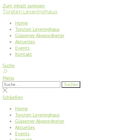
Zum Inhalt springen
Torsten Leveringhaus
Home
Torsten Leveringhaus
Gläserner Abgeordneter
Aktuelles
Events
Kontakt
Suche
Menü
Suchen
Suchen
nach:
Suche
schließen
Schließen
Home
Torsten Leveringhaus
Gläserner Abgeordneter
Aktuelles
Events
Kontakt