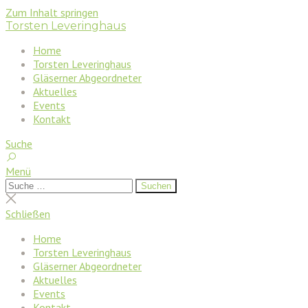
Zum Inhalt springen
Torsten Leveringhaus
Home
Torsten Leveringhaus
Gläserner Abgeordneter
Aktuelles
Events
Kontakt
Suche
Menü
Suchen
Suchen
nach:
Suche
schließen
Schließen
Home
Torsten Leveringhaus
Gläserner Abgeordneter
Aktuelles
Events
Kontakt