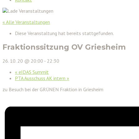
« Alle Veranstaltungen
Diese Veranstaltung hat bereits stattgefunden.
Fraktionssitzung OV Griesheim
26. 10. 20 @ 20:00
-
22:30
«
eIDAS Summit
PTA Ausschuss AK intern
»
zu Besuch bei der GRÜNEN Fraktion in Griesheim