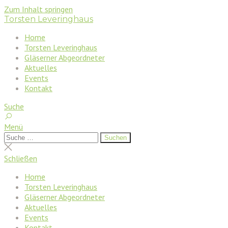
Zum Inhalt springen
Torsten Leveringhaus
Home
Torsten Leveringhaus
Gläserner Abgeordneter
Aktuelles
Events
Kontakt
Suche
Menü
Suchen
Suchen
nach:
Suche
schließen
Schließen
Home
Torsten Leveringhaus
Gläserner Abgeordneter
Aktuelles
Events
Kontakt