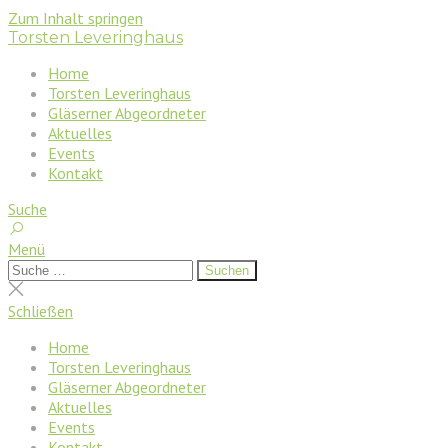
Zum Inhalt springen
Torsten Leveringhaus
Home
Torsten Leveringhaus
Gläserner Abgeordneter
Aktuelles
Events
Kontakt
Suche
Menü
Suchen
Suchen
nach:
Suche
schließen
Schließen
Home
Torsten Leveringhaus
Gläserner Abgeordneter
Aktuelles
Events
Kontakt