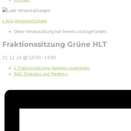
« Alle Veranstaltungen
Diese Veranstaltung hat bereits stattgefunden.
Fraktionssitzung Grüne HLT
21. 12. 21 @ 10:30
-
14:00
«
Fraktionssitzung Seeheim-Jugenheim
BAG Digitales und Medien
»