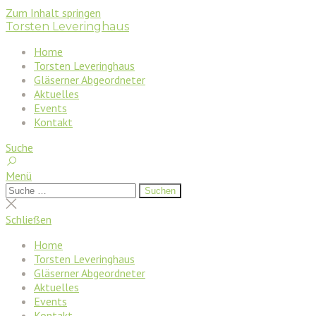
Zum Inhalt springen
Torsten Leveringhaus
Home
Torsten Leveringhaus
Gläserner Abgeordneter
Aktuelles
Events
Kontakt
Suche
Menü
Suchen
Suchen
nach:
Suche
schließen
Schließen
Home
Torsten Leveringhaus
Gläserner Abgeordneter
Aktuelles
Events
Kontakt