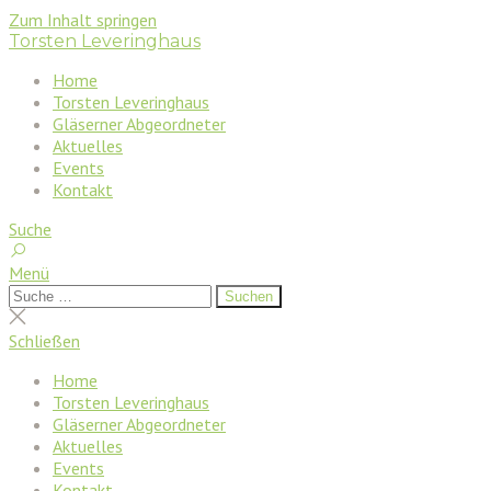
Zum Inhalt springen
Torsten Leveringhaus
Home
Torsten Leveringhaus
Gläserner Abgeordneter
Aktuelles
Events
Kontakt
Suche
Menü
Suchen
Suchen
nach:
Suche
schließen
Schließen
Home
Torsten Leveringhaus
Gläserner Abgeordneter
Aktuelles
Events
Kontakt