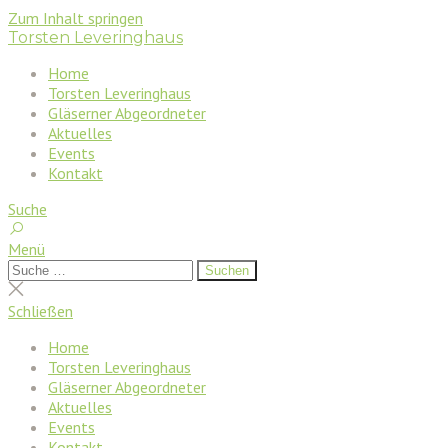
Zum Inhalt springen
Torsten Leveringhaus
Home
Torsten Leveringhaus
Gläserner Abgeordneter
Aktuelles
Events
Kontakt
Suche
Menü
Suchen
Suchen
nach:
Suche
schließen
Schließen
Home
Torsten Leveringhaus
Gläserner Abgeordneter
Aktuelles
Events
Kontakt