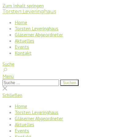
Zum Inhalt springen
Torsten Leveringhaus
Home
Torsten Leveringhaus
Gläserner Abgeordneter
Aktuelles
Events
Kontakt
Suche
Menü
Suchen
Suchen
nach:
Suche
schließen
Schließen
Home
Torsten Leveringhaus
Gläserner Abgeordneter
Aktuelles
Events
Kontakt