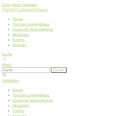
Zum Inhalt springen
Torsten Leveringhaus
Home
Torsten Leveringhaus
Gläserner Abgeordneter
Aktuelles
Events
Kontakt
Suche
Menü
Suchen
Suchen
nach:
Suche
schließen
Schließen
Home
Torsten Leveringhaus
Gläserner Abgeordneter
Aktuelles
Events
Kontakt