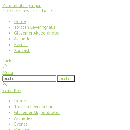
Zum Inhalt springen
Torsten Leveringhaus
Home
Torsten Leveringhaus
Gläserner Abgeordneter
Aktuelles
Events
Kontakt
Suche
Menü
Suchen
Suchen
nach:
Suche
schließen
Schließen
Home
Torsten Leveringhaus
Gläserner Abgeordneter
Aktuelles
Events
Kontakt