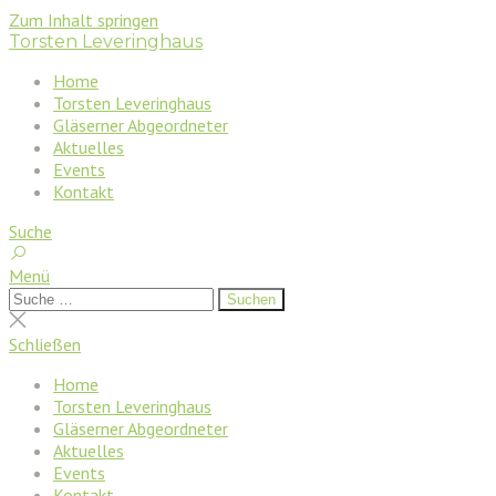
Zum Inhalt springen
Torsten Leveringhaus
Home
Torsten Leveringhaus
Gläserner Abgeordneter
Aktuelles
Events
Kontakt
Suche
Menü
Suchen
Suchen
nach:
Suche
schließen
Schließen
Home
Torsten Leveringhaus
Gläserner Abgeordneter
Aktuelles
Events
Kontakt