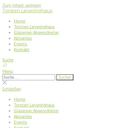
Zum Inhalt springen
Torsten Leveringhaus
Home
Torsten Leveringhaus
Gläserner Abgeordneter
Aktuelles
Events
Kontakt
Suche
Menü
Suchen
Suchen
nach:
Suche
schließen
Schließen
Home
Torsten Leveringhaus
Gläserner Abgeordneter
Aktuelles
Events
Kontakt