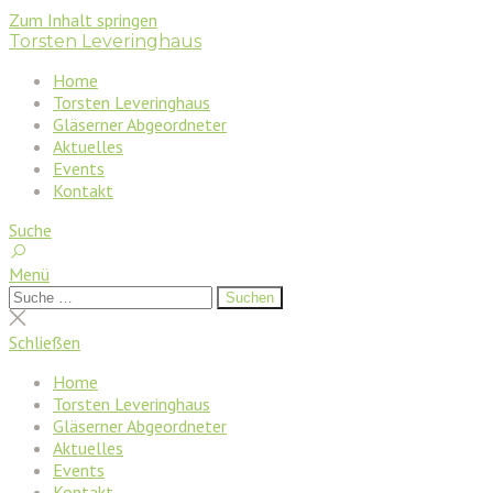
Zum Inhalt springen
Torsten Leveringhaus
Home
Torsten Leveringhaus
Gläserner Abgeordneter
Aktuelles
Events
Kontakt
Suche
Menü
Suchen
Suchen
nach:
Suche
schließen
Schließen
Home
Torsten Leveringhaus
Gläserner Abgeordneter
Aktuelles
Events
Kontakt