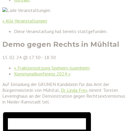
« Alle Veranstaltungen
Diese Veranstaltung hat bereits stattgefunden.
Demo gegen Rechts in Mühltal
15. 02. 24 @ 17:30
-
18:30
«
Fraktionssitzung Seeheim-Jugenheim
Kommunalkonferenz 2024
»
Auf Einladung der GRÜNEN Kandidatin für das Amt der
Bürgermeisterin von Mühltal,
Dr. Linda Frey
, nimmt Torsten
Leveringhaus an der Demonstration gegen Rechtsextremismus
in Nieder-Ramstadt teil.