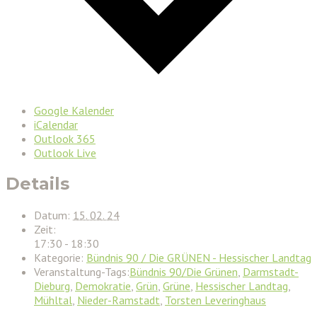
Google Kalender
iCalendar
Outlook 365
Outlook Live
Details
Datum:
15. 02. 24
Zeit:
17:30 - 18:30
Kategorie:
Bündnis 90 / Die GRÜNEN - Hessischer Landtag
Veranstaltung-Tags:
Bündnis 90/Die Grünen
,
Darmstadt-
Dieburg
,
Demokratie
,
Grün
,
Grüne
,
Hessischer Landtag
,
Mühltal
,
Nieder-Ramstadt
,
Torsten Leveringhaus