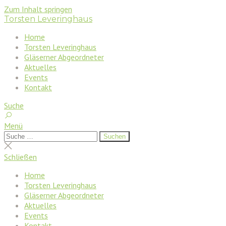
Zum Inhalt springen
Torsten Leveringhaus
Home
Torsten Leveringhaus
Gläserner Abgeordneter
Aktuelles
Events
Kontakt
Suche
Menü
Suchen
Suchen
nach:
Suche
schließen
Schließen
Home
Torsten Leveringhaus
Gläserner Abgeordneter
Aktuelles
Events
Kontakt