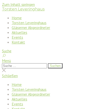
Zum Inhalt springen
Torsten Leveringhaus
Home
Torsten Leveringhaus
Gläserner Abgeordneter
Aktuelles
Events
Kontakt
Suche
Menü
Suchen
Suchen
nach:
Suche
schließen
Schließen
Home
Torsten Leveringhaus
Gläserner Abgeordneter
Aktuelles
Events
Kontakt