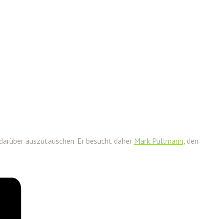
n darüber auszutauschen. Er besucht daher
Mark Pullmann
, den