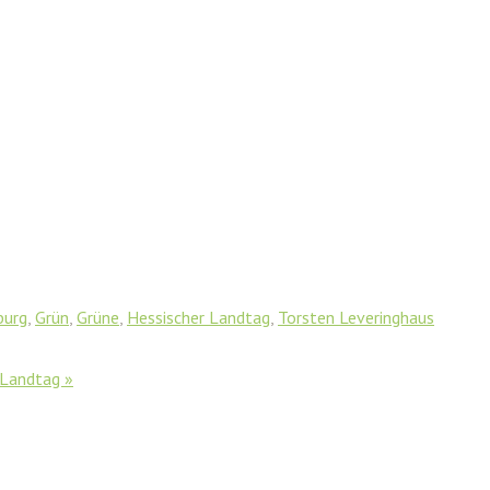
burg
,
Grün
,
Grüne
,
Hessischer Landtag
,
Torsten Leveringhaus
 Landtag
»