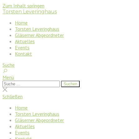
Zum Inhalt springen
Torsten Leveringhaus
Home
Torsten Leveringhaus
Gläserner Abgeordneter
Aktuelles
Events
Kontakt
Suche
Menü
Suchen
Suchen
nach:
Suche
schließen
Schließen
Home
Torsten Leveringhaus
Gläserner Abgeordneter
Aktuelles
Events
Kontakt