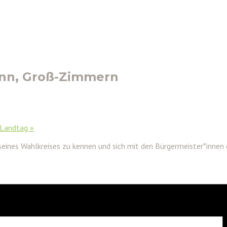
ann, Groß-Zimmern
 Landtag
»
n seines Wahlkreises zu kennen und sich mit den Bürgermeister*inne