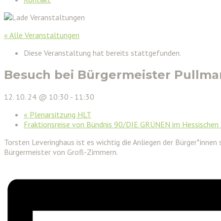
« Alle Veranstaltungen
Diese Veranstaltung hat bereits stattgefunden.
Besuch bei Bürgermeister Pullm
12. 10. 24 @ 10:30
-
11:30
«
Plenarsitzung HLT
Fraktionsreise von Bündnis 90/DIE GRÜNEN im Hessischen
Torsten Leveringhaus ist es wichtig die Anliegen der Bürger*inne
Bürgermeister von Groß-Zimmern.