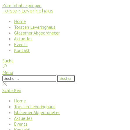
Zum Inhalt springen
Torsten Leveringhaus
Home
Torsten Leveringhaus
Gläserner Abgeordneter
Aktuelles
Events
Kontakt
Suche
Menü
Suchen
Suchen
nach:
Suche
schließen
Schließen
Home
Torsten Leveringhaus
Gläserner Abgeordneter
Aktuelles
Events
Kontakt