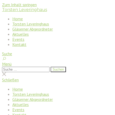
Zum Inhalt springen
Torsten Leveringhaus
Home
Torsten Leveringhaus
Gläserner Abgeordneter
Aktuelles
Events
Kontakt
Suche
Menü
Suchen
Suchen
nach:
Suche
schließen
Schließen
Home
Torsten Leveringhaus
Gläserner Abgeordneter
Aktuelles
Events
Kontakt