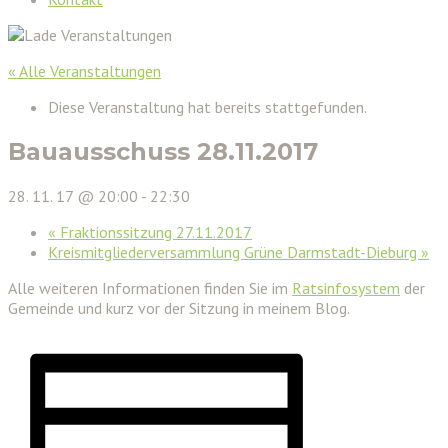
« Alle Veranstaltungen
Diese Veranstaltung hat bereits stattgefunden.
Bauausschuss 28.11.2017
28. 11. 17 @ 20:00
-
22:30
«
Fraktionssitzung 27.11.2017
Kreismitgliederversammlung Grüne Darmstadt-Dieburg
»
Alle weiteren Informationen finden Sie im
Ratsinfosystem
der
Gemeinde und kurz vor der Sitzung in meinem Blog.