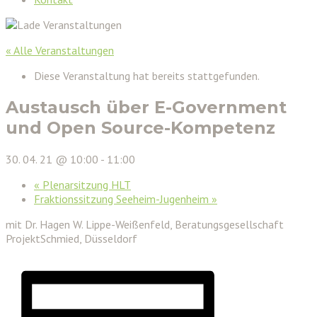
« Alle Veranstaltungen
Diese Veranstaltung hat bereits stattgefunden.
Austausch über E-Government
und Open Source-Kompetenz
30. 04. 21 @ 10:00
-
11:00
«
Plenarsitzung HLT
Fraktionssitzung Seeheim-Jugenheim
»
mit Dr. Hagen W. Lippe-Weißenfeld, Beratungsgesellschaft
ProjektSchmied, Düsseldorf