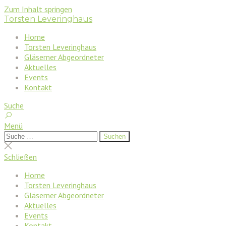
Zum Inhalt springen
Torsten Leveringhaus
Home
Torsten Leveringhaus
Gläserner Abgeordneter
Aktuelles
Events
Kontakt
Suche
Menü
Suchen
Suchen
nach:
Suche
schließen
Schließen
Home
Torsten Leveringhaus
Gläserner Abgeordneter
Aktuelles
Events
Kontakt