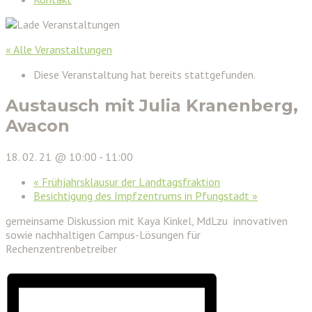
« Alle Veranstaltungen
Diese Veranstaltung hat bereits stattgefunden.
Austausch mit Julia Kranenberg,
Avacon
18. 02. 21 @ 10:00
-
11:00
«
Frühjahrsklausur der Landtagsfraktion
Besichtigung des Impfzentrums in Pfungstadt
»
gemeinsame Diskussion mit Kaya Kinkel, MdLzu innovativen
sowie nachhaltigen Campus-Lösungen für
Rechenzentrenbetreiber