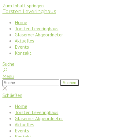
Zum Inhalt springen
Torsten Leveringhaus
Home
Torsten Leveringhaus
Gläserner Abgeordneter
Aktuelles
Events
Kontakt
Suche
Menü
Suchen
Suchen
nach:
Suche
schließen
Schließen
Home
Torsten Leveringhaus
Gläserner Abgeordneter
Aktuelles
Events
Kontakt