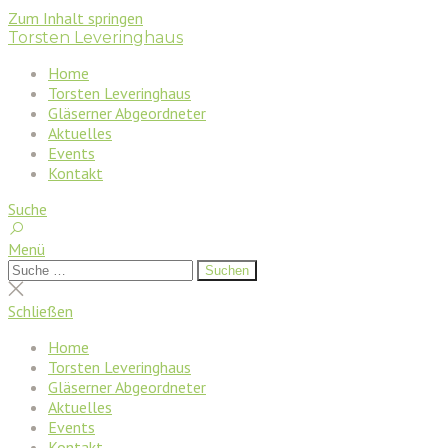
Zum Inhalt springen
Torsten Leveringhaus
Home
Torsten Leveringhaus
Gläserner Abgeordneter
Aktuelles
Events
Kontakt
Suche
Menü
Suchen
Suchen
nach:
Suche
schließen
Schließen
Home
Torsten Leveringhaus
Gläserner Abgeordneter
Aktuelles
Events
Kontakt