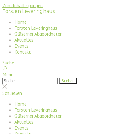
Zum Inhalt springen
Torsten Leveringhaus
Home
Torsten Leveringhaus
Gläserner Abgeordneter
Aktuelles
Events
Kontakt
Suche
Menü
Suchen
Suchen
nach:
Suche
schließen
Schließen
Home
Torsten Leveringhaus
Gläserner Abgeordneter
Aktuelles
Events
Kontakt