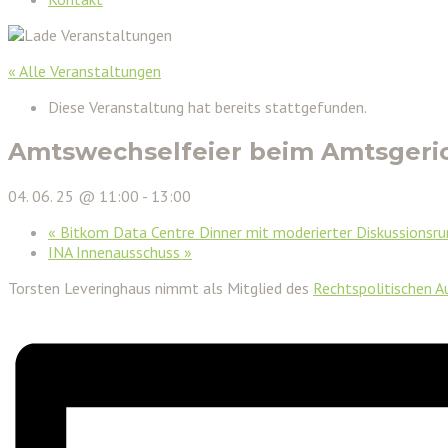
« Alle Veranstaltungen
Diese Veranstaltung hat bereits stattgefunden.
Amtswechselfeier beim Amtsgeri
04. 06. 25 @ 11:00
-
13:00
«
Bitkom Data Centre Dinner mit moderierter Diskussionsr
INA Innenausschuss
»
Torsten Leveringhaus nimmt als Mitglied des
Rechtspolitischen A