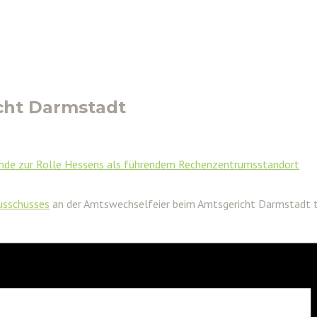
cht Darmstadt
unde zur Rolle Hessens als führendem Rechenzentrumsstandort
usschusses
an der Amtswechselfeier beim Amtsgericht Darmstadt te