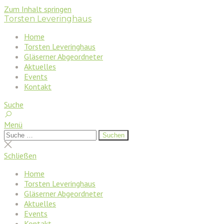
Zum Inhalt springen
Torsten Leveringhaus
Home
Torsten Leveringhaus
Gläserner Abgeordneter
Aktuelles
Events
Kontakt
Suche
Menü
Suchen
Suchen
nach:
Suche
schließen
Schließen
Home
Torsten Leveringhaus
Gläserner Abgeordneter
Aktuelles
Events
Kontakt