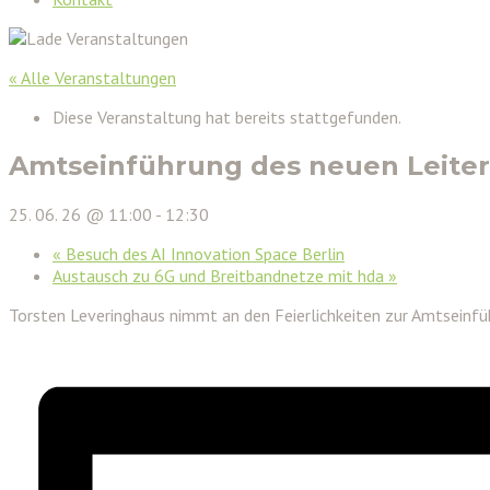
« Alle Veranstaltungen
Diese Veranstaltung hat bereits stattgefunden.
Amtseinführung des neuen Leiters
25. 06. 26 @ 11:00
-
12:30
«
Besuch des AI Innovation Space Berlin
Austausch zu 6G und Breitbandnetze mit hda
»
Torsten Leveringhaus nimmt an den Feierlichkeiten zur Amtseinfüh