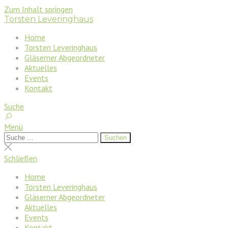
Zum Inhalt springen
Torsten Leveringhaus
Home
Torsten Leveringhaus
Gläserner Abgeordneter
Aktuelles
Events
Kontakt
Suche
Menü
Suchen
Suchen
nach:
Suche
schließen
Schließen
Home
Torsten Leveringhaus
Gläserner Abgeordneter
Aktuelles
Events
Kontakt