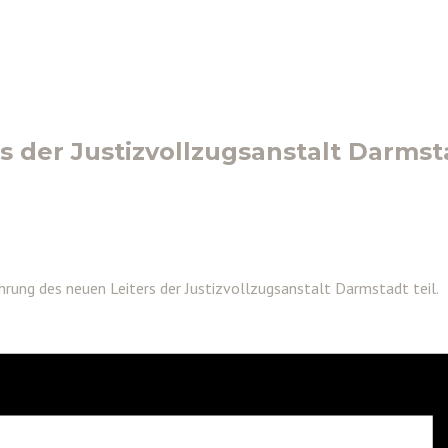
 der Justizvollzugsanstalt Darmst
rung des neuen Leiters der Justizvollzugsanstalt Darmstadt teil.