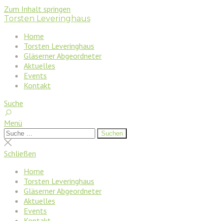
Zum Inhalt springen
Torsten Leveringhaus
Home
Torsten Leveringhaus
Gläserner Abgeordneter
Aktuelles
Events
Kontakt
Suche
Menü
Suchen
Suchen
nach:
Suche
schließen
Schließen
Home
Torsten Leveringhaus
Gläserner Abgeordneter
Aktuelles
Events
Kontakt