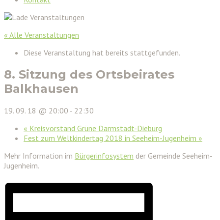
« Alle Veranstaltungen
Diese Veranstaltung hat bereits stattgefunden.
8. Sitzung des Ortsbeirates
Balkhausen
19. 09. 18 @ 20:00
-
22:30
«
Kreisvorstand Grüne Darmstadt-Dieburg
Fest zum Weltkindertag 2018 in Seeheim-Jugenheim
»
Mehr Information im
Bürgerinfosystem
der Gemeinde Seeheim-
Jugenheim.