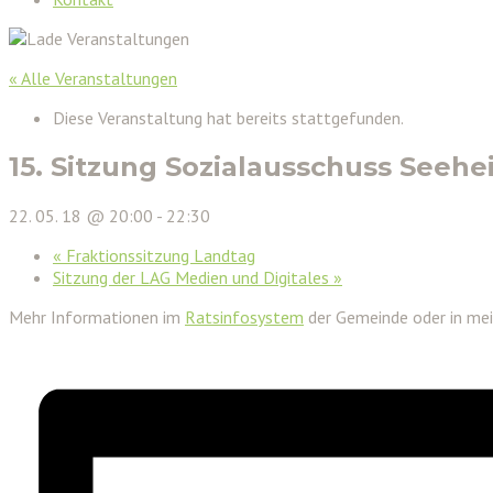
« Alle Veranstaltungen
Diese Veranstaltung hat bereits stattgefunden.
15. Sitzung Sozialausschuss See
22. 05. 18 @ 20:00
-
22:30
«
Fraktionssitzung Landtag
Sitzung der LAG Medien und Digitales
»
Mehr Informationen im
Ratsinfosystem
der Gemeinde oder in me