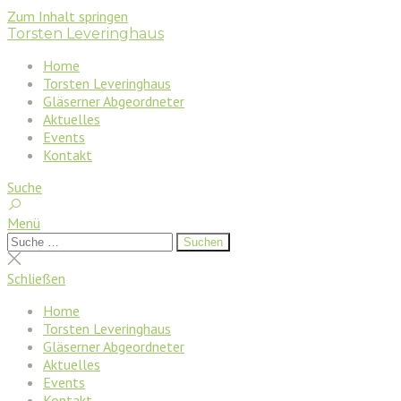
Zum Inhalt springen
Torsten Leveringhaus
Home
Torsten Leveringhaus
Gläserner Abgeordneter
Aktuelles
Events
Kontakt
Suche
Menü
Suchen
Suchen
nach:
Suche
schließen
Schließen
Home
Torsten Leveringhaus
Gläserner Abgeordneter
Aktuelles
Events
Kontakt