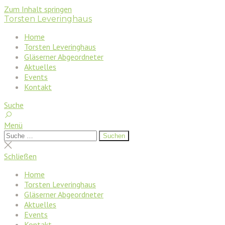
Zum Inhalt springen
Torsten Leveringhaus
Home
Torsten Leveringhaus
Gläserner Abgeordneter
Aktuelles
Events
Kontakt
Suche
Menü
Suchen
Suchen
nach:
Suche
schließen
Schließen
Home
Torsten Leveringhaus
Gläserner Abgeordneter
Aktuelles
Events
Kontakt