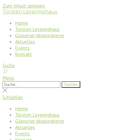
Zum Inhalt springen
Torsten Leveringhaus
Home
Torsten Leveringhaus
Gläserner Abgeordneter
Aktuelles
Events
Kontakt
Suche
Menü
Suchen
Suchen
nach:
Suche
schließen
Schließen
Home
Torsten Leveringhaus
Gläserner Abgeordneter
Aktuelles
Events
Kontakt