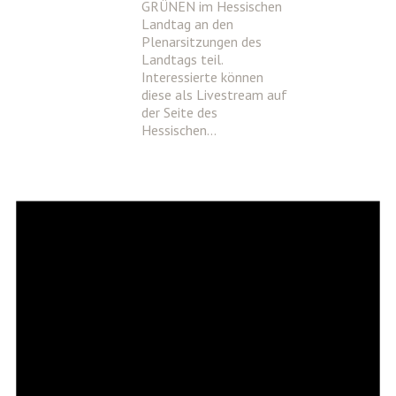
GRÜNEN im Hessischen
Landtag an den
Plenarsitzungen des
Landtags teil.
Interessierte können
diese als Livestream auf
der Seite des
Hessischen…