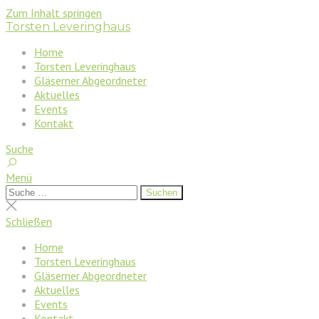
Zum Inhalt springen
Torsten Leveringhaus
Home
Torsten Leveringhaus
Gläserner Abgeordneter
Aktuelles
Events
Kontakt
Suche
Menü
Suchen
Suchen
nach:
Suche
schließen
Schließen
Home
Torsten Leveringhaus
Gläserner Abgeordneter
Aktuelles
Events
Kontakt