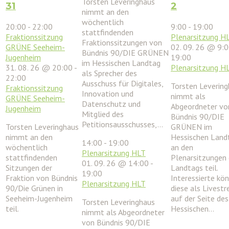
Torsten Leveringhaus
31
2
nimmt an den
wöchentlich
20:00
-
22:00
9:00
-
19:00
stattfindenden
Fraktionssitzung
Plenarsitzung H
Fraktionssitzungen von
GRÜNE Seeheim-
02. 09. 26 @ 9:
Bündnis 90/DIE GRÜNEN
Jugenheim
19:00
im Hessischen Landtag
31. 08. 26 @ 20:00
-
Plenarsitzung H
als Sprecher des
22:00
Ausschuss für Digitales,
Torsten Leverin
Fraktionssitzung
Innovation und
nimmt als
GRÜNE Seeheim-
Datenschutz und
Abgeordneter vo
Jugenheim
Mitglied des
Bündnis 90/DIE
Petitionsausschusses,…
Torsten Leveringhaus
GRÜNEN im
nimmt an den
Hessischen Land
14:00
-
19:00
wöchentlich
an den
Plenarsitzung HLT
stattfindenden
Plenarsitzungen
01. 09. 26 @ 14:00
-
Sitzungen der
Landtags teil.
19:00
Fraktion von Bündnis
Interessierte kö
Plenarsitzung HLT
90/Die Grünen in
diese als Livest
Seeheim-Jugenheim
auf der Seite des
Torsten Leveringhaus
teil.
Hessischen…
nimmt als Abgeordneter
von Bündnis 90/DIE