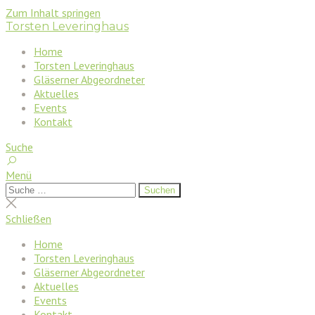
Zum Inhalt springen
Torsten Leveringhaus
Home
Torsten Leveringhaus
Gläserner Abgeordneter
Aktuelles
Events
Kontakt
Suche
Menü
Suchen
Suchen
nach:
Suche
schließen
Schließen
Home
Torsten Leveringhaus
Gläserner Abgeordneter
Aktuelles
Events
Kontakt