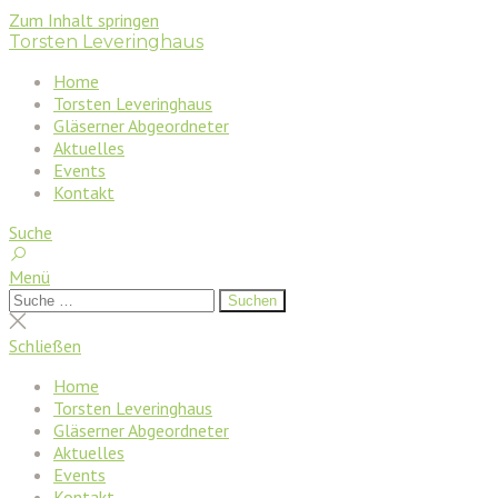
Zum Inhalt springen
Torsten Leveringhaus
Home
Torsten Leveringhaus
Gläserner Abgeordneter
Aktuelles
Events
Kontakt
Suche
Menü
Suchen
Suchen
nach:
Suche
schließen
Schließen
Home
Torsten Leveringhaus
Gläserner Abgeordneter
Aktuelles
Events
Kontakt