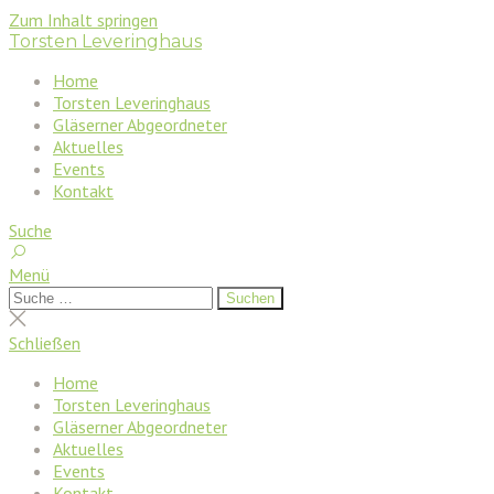
Zum Inhalt springen
Torsten Leveringhaus
Home
Torsten Leveringhaus
Gläserner Abgeordneter
Aktuelles
Events
Kontakt
Suche
Menü
Suchen
Suchen
nach:
Suche
schließen
Schließen
Home
Torsten Leveringhaus
Gläserner Abgeordneter
Aktuelles
Events
Kontakt