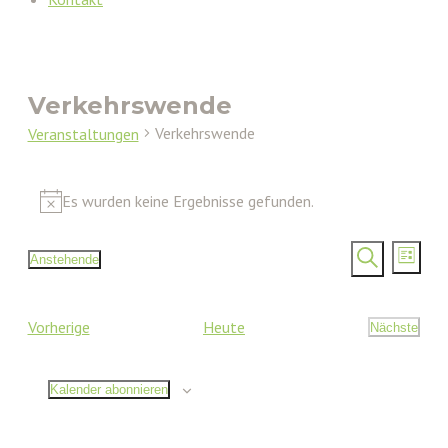
Verkehrswende
Verkehrswende
Veranstaltungen
Veranstaltungen
Es wurden keine Ergebnisse gefunden.
Hinweis
Verans
Vera
Anstehende
Liste
Ansi
Datum
Such-
Suche
Nav
wählen.
und
Veranstaltungen
Vorherige
Heute
Nächste
Ansicht
Veransta
Kalender abonnieren