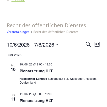
Recht des öffentlichen Dienstes
Veranstaltungen
Recht des öffentlichen Dienstes
Veranstaltungen
10/6/2026
 - 
7/8/2026
Veranst
Vera
Suche
Liste
Ansi
Such-
Datum
Navi
Juni 2026
wählen.
und
Ansicht
10. 06. 26 @ 9:00
-
19:00
MI.
10
Plenarsitzung HLT
Hessischer Landtag
Schloßplatz 1-3, Wiesbaden, Hessen,
Deutschland
11. 06. 26 @ 9:00
-
19:00
DO.
11
Plenarsitzung HLT