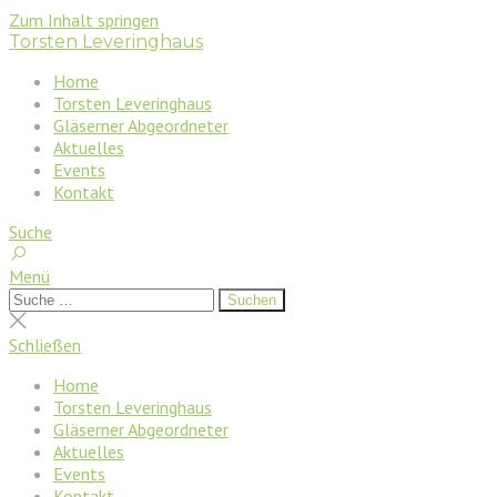
Zum Inhalt springen
Torsten Leveringhaus
Home
Torsten Leveringhaus
Gläserner Abgeordneter
Aktuelles
Events
Kontakt
Suche
Menü
Suchen
Suchen
nach:
Suche
schließen
Schließen
Home
Torsten Leveringhaus
Gläserner Abgeordneter
Aktuelles
Events
Kontakt