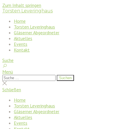
Zum Inhalt springen
Torsten Leveringhaus
Home
Torsten Leveringhaus
Gläserner Abgeordneter
Aktuelles
Events
Kontakt
Suche
Menü
Suchen
Suchen
nach:
Suche
schließen
Schließen
Home
Torsten Leveringhaus
Gläserner Abgeordneter
Aktuelles
Events
Kontakt